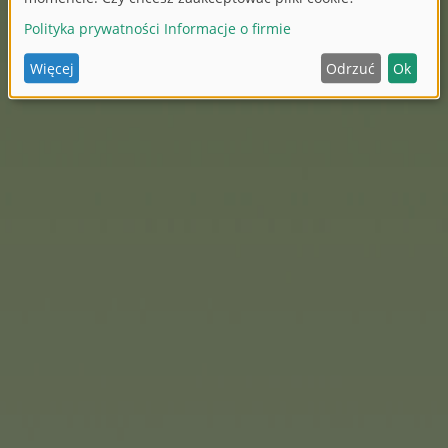
gą podbijać świat z nową
e różnorodne zabawki, które
ywania i odgrywania ról na
s obejmuje również kilka
2025 roku. Niezależnie od
lki do baniek, zabawne
aszyny do baniek - nowe
e i zabawę na świeżym