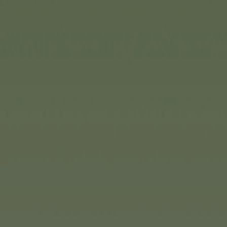
Simba Toys
Mali poszukiwacze przygód mo
linią Scout. Kolekcja obejmuj
zachęcają do eksploracji, odkr
świeżym powietrzu.
Duża gama zabawek Simba Toy
bąbelkowych nowości na lato 
tego, czy są to klasyczne bute
foremki do baniek czy fajne m
produkty zapewniają zdumieni
powietrzu.