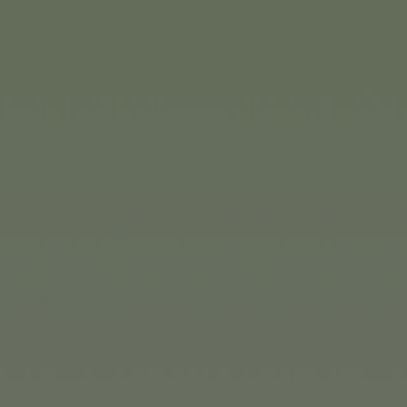
rodziców małych lalek,
gondola Cybex dla lalek
ign z realistyczną zabawą -
iatowy wzór jest idealny na
e być pchany bez wysiłku i
 domu i ogrodzie. Tak więc
zygodą - z Corolle u boku.