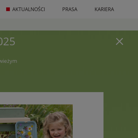
AKTUALNOŚCI
PRASA
KARIERA
025
świeżym