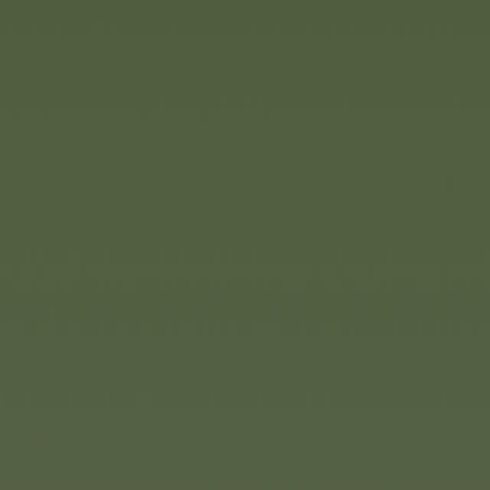
BIG
Unikalna rama wspinaczkowa B
różnych rozmiarach, a wszystk
indywidualnie. Niezależnie od 
wysoko, czy w dół - dzięki stabi
antypoślizgowym elementom 
umiejętności motoryczne, rów
Nadaje się do użytku wewnątrz
można również złożyć, aby zao