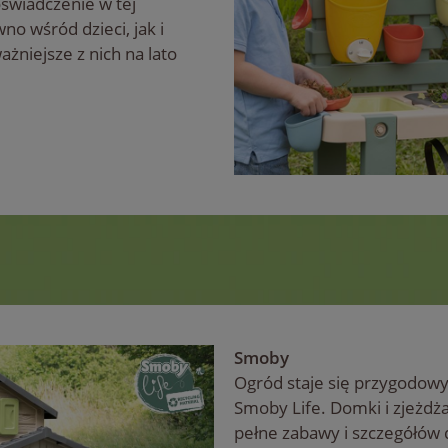
świadczenie w tej
no wśród dzieci, jak i
żniejsze z nich na lato
Smoby
Ogród staje się przygodow
Smoby Life. Domki i zjeżdżaln
pełne zabawy i szczegółów 