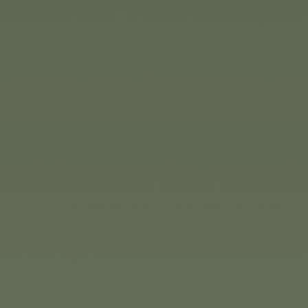
Eichhorn
Nowe drewniane zabawki od
wszystkim ruch na świeżym 
do rzucania na świeżym pow
liczenie stają się zabawną p
dużą ilością zabawy.
Gra ruchowa Eichhorn jest 
zabrania ze sobą. 20 kolo
gry zapewnia różne ruchy i 
)