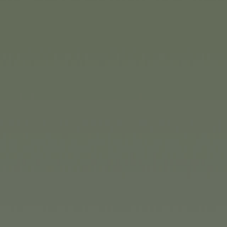
Corolle
Corolle ma coś w sam raz dla 
którzy lubią być poza domem: 
łączy przyjazny dla dziecka des
tak jak dorośli.
A wózek dla lalek Corolle w kw
spacery. Lekki i składany, moż
zapewnia stylowe wycieczki po
każdy spacer staje się małą pr