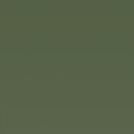
ay są oczywiście istotną
o. Nowością w tym roku jest
r. Dzięki modułowemu
ożna rozbudowywać o różne
stosowywać do własnych
 wodny stół do zabawy dla
t również zapewniają odrobinę