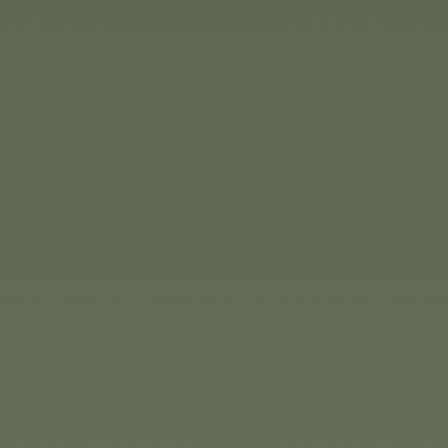
 Eichhorn to przede
powietrzu. Dzięki nowej grze
ietrzu celowanie, rzucanie i
rzyjemnością - bez presji, ale z
kompaktowa i łatwa do
rowych drewnianych dysków do
zachęca do tańca i gimnastyki.