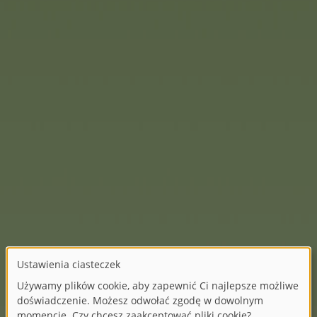
AquaPlay
Wodne przejażdżki z AquaPl
częścią sezonu ogrodniczeg
przejażdżka wodna Harbou
systemowi zabawy, tory m
elementy i modele oraz do
potrzeb.
Wodny kret AquaPlay Moli i
dzieci w wieku od trzech la
ochłody.
)