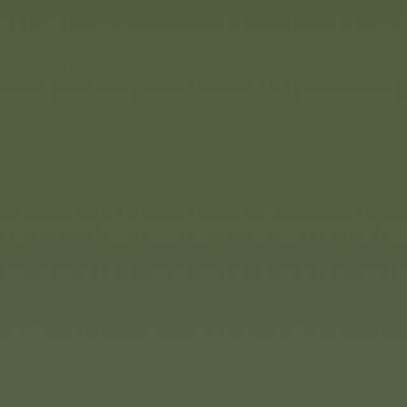
IG Kraxxl jest dostępna w
ie trzy można złożyć
tego, czy wspinasz się
lnej konstrukcji i
Kraxxl promuje
nowagę i pewność siebie.
 i na zewnątrz, Kraxxl
szczędzić miejsce.