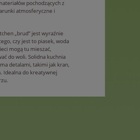
materiałów pochodzących z
arunki atmosferyczne i
chen „brud” jest wyraźnie
ego, czy jest to piasek, woda
zieci mogą tu mieszać,
ć do woli. Solidna kuchnia
a detalami, takimi jak kran,
a. Idealna do kreatywnej
rzu.