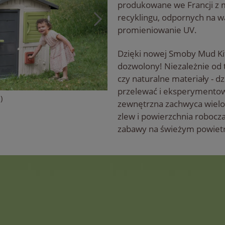
produkowane we Francji z 
recyklingu, odpornych na w
promieniowanie UV.
Dzięki nowej Smoby Mud Kit
dozwolony! Niezależnie od t
czy naturalne materiały - d
przelewać i eksperymentowa
)
zewnętrzna zachwyca wielom
zlew i powierzchnia robocz
zabawy na świeżym powiet