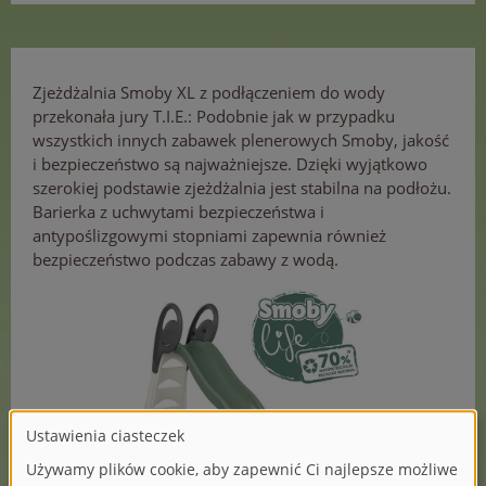
Zjeżdżalnia Smoby XL z podłączeniem do wody
przekonała jury T.I.E.: Podobnie jak w przypadku
wszystkich innych zabawek plenerowych Smoby, jakość
i bezpieczeństwo są najważniejsze. Dzięki wyjątkowo
szerokiej podstawie zjeżdżalnia jest stabilna na podłożu.
Barierka z uchwytami bezpieczeństwa i
antypoślizgowymi stopniami zapewnia również
bezpieczeństwo podczas zabawy z wodą.