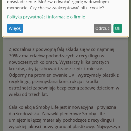
Zjeżdżalnia z podwójną falą składa się w co najmniej
70% z materiałów pochodzących z recyklingu w
nowoczesnych kolorach. Wystarczy kilka prostych
kroków, aby ją schować i zaoszczędzić miejsce.
Odporny na promieniowanie UV i wytrzymały plastik z
recyklingu, przemyślana konstrukcja i środki
ostrożności zapewniają bezpieczną zabawę dzieciom w
wieku od trzech lat.
Cała kolekcja Smoby Life jest innowacyjna i przyjazna
dla środowiska. Zabawki plenerowe Smoby Life
umiejętnie łączą materiały pochodzące z recyklingu i
wysokiej jakości nowy granulat plastikowy. Najwyższym